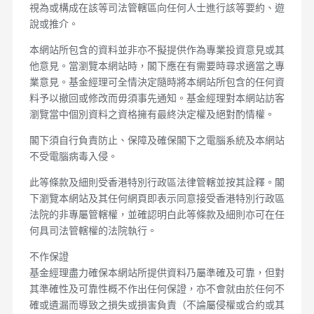
視為或構成在該等司法管轄區向任何人士進行該等要約、遊
說或推介。
本網站所包含的資料並非亦不擬提供作為專業投資意見或其
他意見。當瀏覽本網站時，閣下應在有需要時尋求適當之專
業意見。基金經理可全情決定隨時將本網站所包含的任何資
料予以撤回或修改而毋須事先通知。基金經理對本網站訪客
瀏覽當中個別資料之資格擁有最終決定權及絕對酌情權。
閣下須自行負責防止、保障及確保閣下之電腦系統及本網站
不受電腦病毒入侵。
此等條款及細則受香港特別行政區法律管轄並按其詮釋。閣
下瀏覽本網站及其任何網頁即表示同意接受香港特別行政區
法院的非專屬管轄權，並確認明白此等條款及細則亦可在任
何具司法管轄權的法院執行。
不作保證
基金經理盡力確保本網站所提供資料乃屬準確及可靠，但對
其準確性及可靠性概不作出任何保證，亦不會就由於任何不
確或遺漏而導致之損失或損害負責（不論屬侵權或合約或其