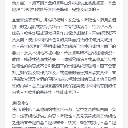
他方面）。如有關基金的資料由外界提供並據此披露，基金
經理合理地相信該等資料是準確、完整及最新的。
並無就該等資料之非侵犯權利、安全性、準確性、適用於個
別目的之程度或該等資料內不含有電腦病毒、特洛伊木馬、
蠕蟲、軟件炸彈或類似項目作出保證或陳述。基金經理概不
負責閣下使用本網站所包含的資料而招致的任何損失或損
害。基金經理並不聲明或保證本網站可供使用或切合閣下的
要求、進入本網站不被中斷、傳送資料時不出現緩慢情況、
故障、錯誤或遺漏或遺失、不傳播電腦病毒或其他具污染或
破壞性的內容或不會引致閣下的電腦系統遭破壞。閣下需要
對足夠保護及製作資料及／或儀器的備份獨自承擔責任，並
須採取合理及合適的預防措施以偵測電腦病毒或其他具破壞
性的內容。基金經理並無聲明或保證與使用本網站有關的任
何第三方軟件的準確性、性能或表現。
連結網站
使用超連結至其他網站或資料來源，當中之風險概由閣下負
責。該等網站提供之內容、準確性、意見表達或與其他網站
之連結並未經由基金經理審查、核實、監察或認可。基金經