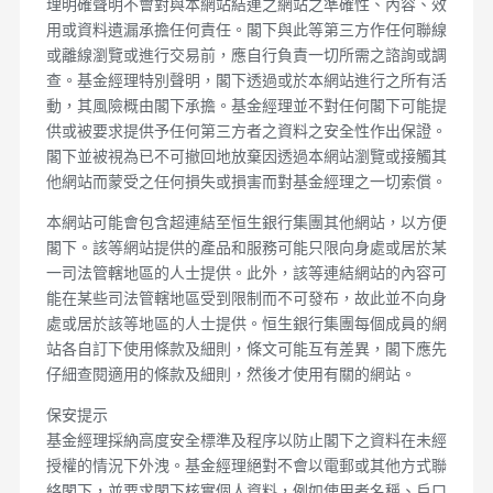
理明確聲明不會對與本網站結連之網站之準確性、內容、效
用或資料遺漏承擔任何責任。閣下與此等第三方作任何聯線
或離線瀏覽或進行交易前，應自行負責一切所需之諮詢或調
查。基金經理特別聲明，閣下透過或於本網站進行之所有活
動，其風險概由閣下承擔。基金經理並不對任何閣下可能提
供或被要求提供予任何第三方者之資料之安全性作出保證。
閣下並被視為已不可撤回地放棄因透過本網站瀏覽或接觸其
他網站而蒙受之任何損失或損害而對基金經理之一切索償。
本網站可能會包含超連結至恒生銀行集團其他網站，以方便
閣下。該等網站提供的產品和服務可能只限向身處或居於某
一司法管轄地區的人士提供。此外，該等連結網站的內容可
能在某些司法管轄地區受到限制而不可發布，故此並不向身
處或居於該等地區的人士提供。恒生銀行集團每個成員的網
站各自訂下使用條款及細則，條文可能互有差異，閣下應先
仔細查閱適用的條款及細則，然後才使用有關的網站。
保安提示
基金經理採納高度安全標準及程序以防止閣下之資料在未經
授權的情況下外洩。基金經理絕對不會以電郵或其他方式聯
絡閣下，並要求閣下核實個人資料，例如使用者名稱、戶口