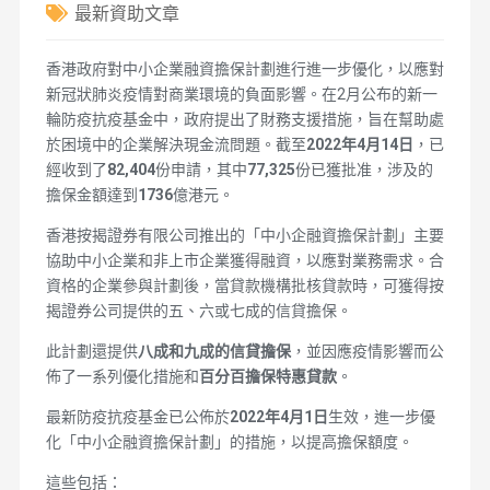
最新資助文章
香港政府對中小企業融資擔保計劃進行進一步優化，以應對
新冠狀肺炎疫情對商業環境的負面影響。在2月公布的新一
輪防疫抗疫基金中，政府提出了財務支援措施，旨在幫助處
於困境中的企業解決現金流問題。截至
2022年4月14日
，已
經收到了
82,404
份申請，其中
77,325
份已獲批准，涉及的
擔保金額達到
1736
億港元。
香港按揭證券有限公司推出的「中小企融資擔保計劃」主要
協助中小企業和非上市企業獲得融資，以應對業務需求。合
資格的企業參與計劃後，當貸款機構批核貸款時，可獲得按
揭證券公司提供的五、六或七成的信貸擔保。
此計劃還提供
八成和九成的信貸擔保
，並因應疫情影響而公
佈了一系列優化措施和
百分百擔保特惠貸款
。
最新防疫抗疫基金已公佈於
2022年4月1日
生效，進一步優
化「中小企融資擔保計劃」的措施，以提高擔保額度。
這些包括：