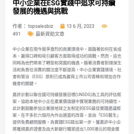
中小企業在ESG實踐中追求可持續
發展的機遇與挑戰
作者： topsalesbiz
13 6 月, 2023
491
最新資助文章
中小企業在現今競爭激烈的商業環境中，面臨著如何在省成
本、贏得口碑和吸引顧客方面取得成功的挑戰。然而，這也
同時為他們帶來了轉型和突圍的機遇。隨著消費者對環保生
活和負責任消費的關注度不斷提高，中小企業實踐環境、社
會和管治（ESG）原則已成為贏得上市公司青睞和增加合作
機會的關鍵。
嘉許計劃以聯合國可持續發展目標(UNSDG)為工具的評估框
架，協助本地中小企在產業價值鏈中實現業務的可持續性。
此計劃鼓勵參加企業按地球之友制定的ESG最佳實踐建議框
架，在不多於六個月內作出適當的改善，並由「ESG醫生」
提供免費顧問服務，為實踐ESG踏出第一步。獲嘉許中小企
將獲頒嘉許證書及由大新銀行獨家送出1,000港元的現金獎