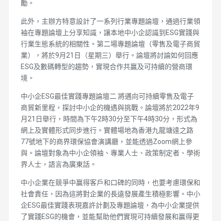
勵。
此外，主辦方特意設計了一系列行業專題論壇，通過行業領
袖在專題論壇上分享知識，讓本地中小企認識到ESG實踐與
行業生態系統的相關性。第二場專題論壇（零售及電子商貿
業），將於9月21日（星期三）舉行。論壇將討論如何回應
ESG及數碼轉型的趨勢，實現合作共贏及可持續的營商環
境。
中小企ESG最佳實踐專題論壇二 將邁向可持續零售及電子
商貿新里程，探討中小企的機遇與挑戰。論壇將於2022年9
月21日舉行，時間為下午2時30分至下午4時30分，形式為
網上及實體形式同步進行。實體場地為香港九龍塘達之路
77號地下的商界環保協會演講廳，並能透過Zoom網上參
與。論壇對象為中小企領袖、專業人士、政策制定者、學術
界人士，語言為廣東話。
中小企業在競爭中贏得客戶和口碑的同時，也要考慮環保和
社會責任，因為這將對企業的長遠發展產生積極影響。中小
企ESG最佳實踐表現嘉許計劃及專題論壇，為中小企業提供
了實踐ESG的機會，並能幫助他們實現可持續發展和贏得更